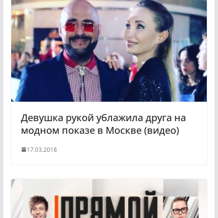
l
r
a
a
s
m
s
n
i
k
i
Девушка рукой ублажила друга на
модном показе в Москве (видео)
17.03.2018