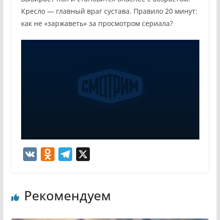
Кресло — главный враг сустава. Правило 20 минут:
как не «заржаветь» за просмотром сериала?
V
O
T
X
K
d
e
n
l
Рекомендуем
o
e
k
g