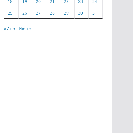
18
19
20
21
22
23
24
25
26
27
28
29
30
31
« Апр
Июн »