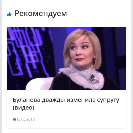
n
l
Рекомендуем
o
e
k
g
l
r
a
a
s
m
s
n
i
k
i
Буланова дважды изменила супругу
(видео)
13.05.2018