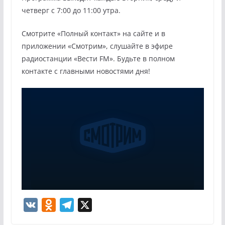
четверг с 7:00 до 11:00 утра.
Смотрите «Полный контакт» на сайте и в
приложении «Смотрим», слушайте в эфире
радиостанции «Вести FM». Будьте в полном
контакте с главными новостями дня!
V
O
T
X
K
d
e