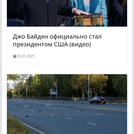
i
k
i
Джо Байден официально стал
президентом США (видео)
20.01.2021