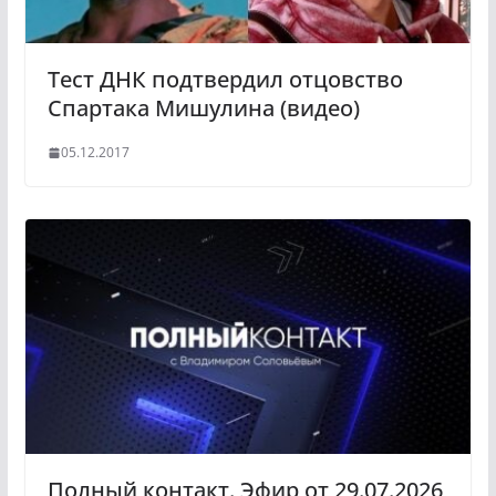
k
i
Тест ДНК подтвердил отцовство
Спартака Мишулина (видео)
05.12.2017
Полный контакт. Эфир от 29.07.2026