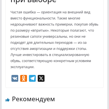
Частая ошибка — ориентация на внешний вид
вместо функциональности. Также многие
недооценивают важность примерки, покупая обувь
по размеру «впритык». Некоторые полагают, что
резиновые сапоги универсальны, но они не
подходят для длительных переходов — из-за
отсутствия амортизации и поддержки стопы.
Лучше инвестировать в специализированную
обувь, соответствующую конкретным условиям
эксплуатации.
V
O
T
X
K
d
e
n
l
Рекомендуем
o
e
k
g