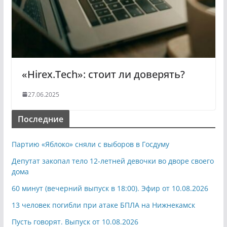
«Hirex.Tech»: стоит ли доверять?
27.06.2025
Последние
Партию «Яблоко» сняли с выборов в Госдуму
Депутат закопал тело 12-летней девочки во дворе своего
дома
60 минут (вечерний выпуск в 18:00). Эфир от 10.08.2026
13 человек погибли при атаке БПЛА на Нижнекамск
Пусть говорят. Выпуск от 10.08.2026