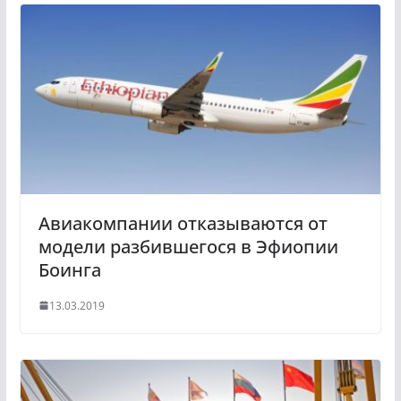
l
r
a
a
s
m
s
n
i
k
i
Авиакомпании отказываются от
модели разбившегося в Эфиопии
Боинга
13.03.2019