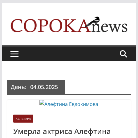
Skip
to
content
День:
04.05.2025
КУЛЬТУРА
Умерла актриса Алефтина