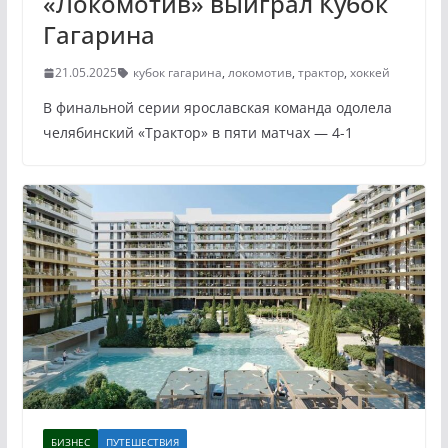
«Локомотив» выиграл Кубок
Гагарина
21.05.2025
кубок гагарина
,
локомотив
,
трактор
,
хоккей
В финальной серии ярославская команда одолела
челябинский «Трактор» в пяти матчах — 4-1
БИЗНЕС
ПУТЕШЕСТВИЯ