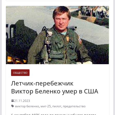
ОБЩЕСТВО
Летчик-перебежчик
Виктор Беленко умер в США
21.11.2023
виктор беленко
,
миг-25
,
пилот
,
предательство