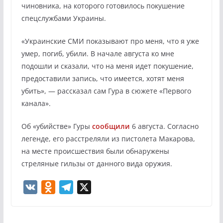
чиновника, на которого готовилось покушение
спецслужбами Украины.
«Украинские СМИ показывают про меня, что я уже
умер, погиб, убили. В начале августа ко мне
подошли и сказали, что на меня идет покушение,
предоставили запись, что имеется, хотят меня
убить», — рассказал сам Гура в сюжете «Первого
канала».
Об «убийстве» Гуры
сообщили
6 августа. Согласно
легенде, его расстреляли из пистолета Макарова,
на месте происшествия были обнаружены
стреляные гильзы от данного вида оружия.
V
O
T
X
K
d
e
n
l