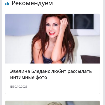
Рекомендуем
o
e
k
g
l
r
a
a
s
m
s
n
i
k
i
Эвелина Бледанс любит рассылать
интимные фото
30.10.2023