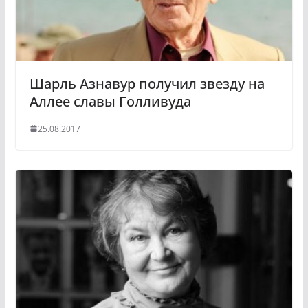
i
k
i
Шарль Азнавур получил звезду на
Аллее славы Голливуда
25.08.2017