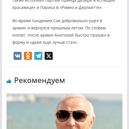
также исполнял партии принца Дезире в «Спящей
красавице» и Париса в «Ромео и Джульетте».
Во время пандемии Соя добровольно ушел в
армию и вернулся прошлым летом. По словам
коллег, после армии Анатолий быстро пришел в
форму и «даже еще лучше стал».
V
O
T
X
K
d
e
n
l
Рекомендуем
o
e
k
g
l
r
a
a
s
m
s
n