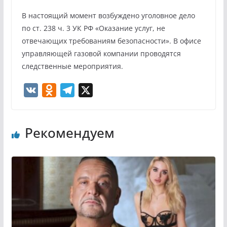
В настоящий момент возбуждено уголовное дело
по ст. 238 ч. 3 УК РФ «Оказание услуг, не
отвечающих требованиям безопасности». В офисе
управляющей газовой компании проводятся
следственные мероприятия.
V
O
T
X
K
d
e
n
l
Рекомендуем
o
e
k
g
l
r
a
a
s
m
s
n