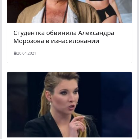
i
k
i
Студентка обвинила Александра
Морозова в изнасиловании
20.04.2021