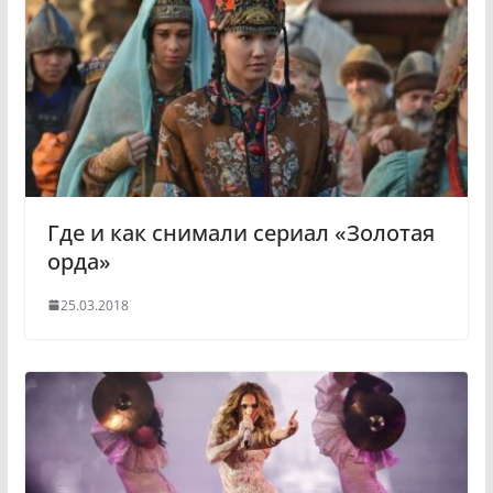
a
a
s
m
s
n
i
k
i
Где и как снимали сериал «Золотая
орда»
25.03.2018