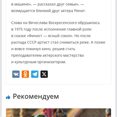
в машине», — рассказал друг семьи», —
возмущается близкий друг актера Ринат.
Слава на Вячеслава Воскресенского обрушилась
в 1975 году после исполнения главной роли
в сказке «Финист — ясный сокол». Но после
распада СССР артист стал сниматься реже. А позже
и вовсе покинул кино, решив стать
преподавателем актерского мастерства
и культурным организатором.
V
O
T
X
K
d
e
n
l
Рекомендуем
o
e
k
g
l
r