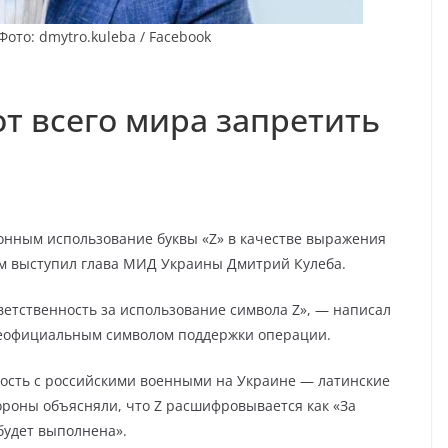
ото: dmytro.kuleba / Facebook
от всего мира запретить
онным использование буквы «Z» в качестве выражения
м выступил глава МИД Украины Дмитрий Кулеба.
ветственность за использование символа Z», — написал
л неофициальным символом поддержки операции.
ность с российскими военными на Украине — латинские
ороны объясняли, что Z расшифровывается как «За
 будет выполнена».