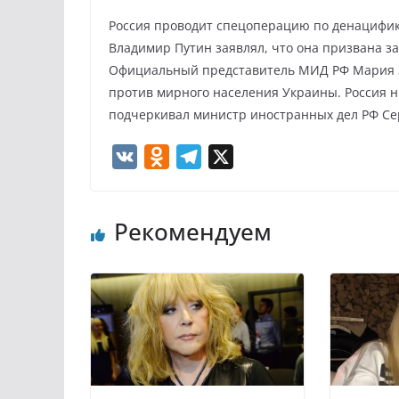
Россия проводит спецоперацию по денацифи
Владимир Путин заявлял, что она призвана з
Официальный представитель МИД РФ Мария З
против мирного населения Украины. Россия н
подчеркивал министр иностранных дел РФ Се
V
O
T
X
K
d
e
n
l
Рекомендуем
o
e
k
g
l
r
a
a
s
m
s
n