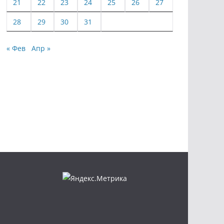
21
22
23
24
25
26
27
28
29
30
31
« Фев
Апр »