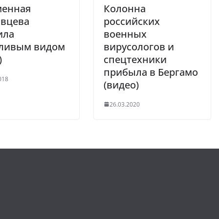
менная
Колонна
явцева
российских
ила
военных
тливым видом
вирусологов и
)
спецтехники
прибыла в Бергамо
018
(видео)
26.03.2020