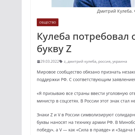
Дмитрий Кулеба. Ф
ОБЩЕСТВО
Кулеба потребовал 
букву Z
29.03.2022
z
,
дмитрий кулеба
,
россия
,
украина
Мировое сообщество обязано признать незак
поддержки РФ. С соответствующим заявление
«Я призываю все страны ввести уголовную от
министр в соцсетях. В России этот знак ста
Знаки Z и V в России символизируют солидар
буквы наносят на технику армии РФ. В Миноб
победу», а V — как «Сила в правде» и «Задача