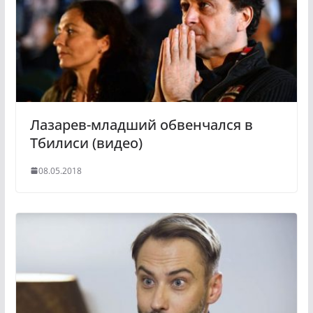
s
n
i
k
i
Лазарев-младший обвенчался в
Тбилиси (видео)
08.05.2018