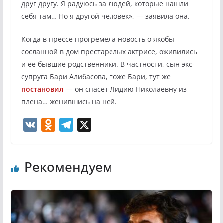
друг другу. Я радуюсь за людей, которые нашли
себя там… Но я другой человек», — заявила она.
Когда в прессе прогремела новость о якобы
сосланной в дом престарелых актрисе, оживились
и ее бывшие родственники. В частности, сын экс-
супруга Бари Алибасова, тоже Бари, тут же
постановил
— он спасет Лидию Николаевну из
плена… женившись на ней.
V
O
T
X
K
d
e
n
l
Рекомендуем
o
e
k
g
l
r
a
a
s
m