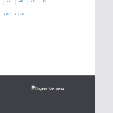
27
28
29
30
« Авг
Окт »