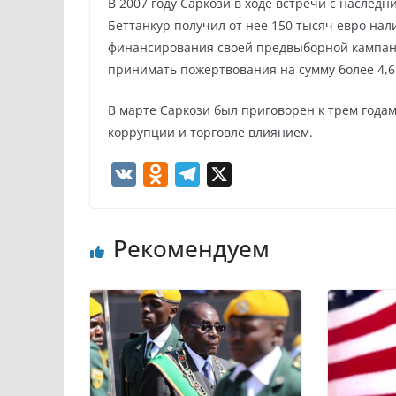
В 2007 году Саркози в ходе встречи с наслед
Беттанкур получил от нее 150 тысяч евро нал
финансирования своей предвыборной кампан
принимать пожертвования на сумму более 4,6
В марте Саркози был приговорен к трем годам
коррупции и торговле влиянием.
V
O
T
X
K
d
e
n
l
Рекомендуем
o
e
k
g
l
r
a
a
s
m
s