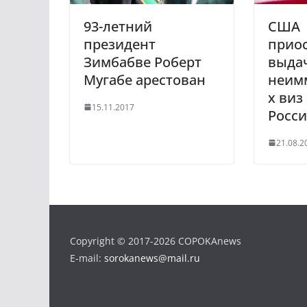
n
i
93-летний
США
k
президент
прио
i
Зимбабве Роберт
выда
Мугабе арестован
неим
х виз
15.11.2017
Росс
21.08.2
Copyright © 2017-2026 COPOKAnews
E-mail:
sorokanews@mail.ru