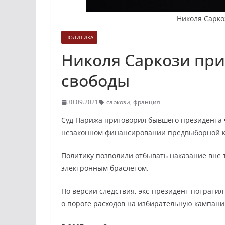
Николя Саркоз
ПОЛИТИКА
Николя Саркози при
свободы
30.09.2021
саркози
,
франция
Суд Парижа приговорил бывшего президента 
незаконном финансировании предвыборной ка
Политику позволили отбывать наказание вне 
электронным браслетом.
По версии следствия, экс-президент потрати
о пороге расходов на избирательную кампанию