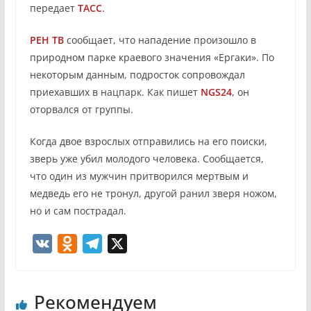
передает
ТАСС
.
РЕН ТВ
сообщает, что нападение произошло в
природном парке краевого значения «Ергаки». По
некоторым данным, подросток сопровождал
приехавших в нацпарк. Как пишет
NGS24
, он
оторвался от группы.
Когда двое взрослых отправились на его поиски,
зверь уже убил молодого человека. Сообщается,
что один из мужчин притворился мертвым и
медведь его не тронул, другой ранил зверя ножом,
но и сам пострадал.
V
O
T
X
K
d
e
n
l
Рекомендуем
o
e