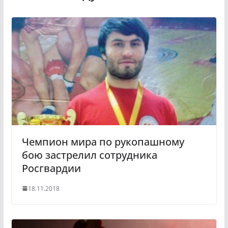
k
g
l
r
a
a
s
m
s
n
i
k
i
Чемпион мира по рукопашному
бою застрелил сотрудника
Росгвардии
18.11.2018