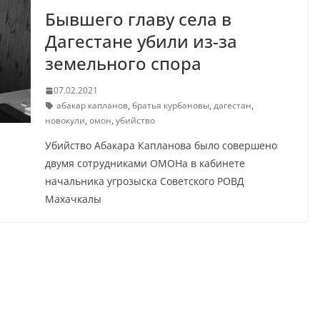
Бывшего главу села в
Дагестане убили из-за
земельного спора
07.02.2021
абакар капланов
,
братья курбановы
,
дагестан
,
новокули
,
омон
,
убийство
Убийство Абакара Капланова было совершено
двумя сотрудниками ОМОНа в кабинете
начальника угрозыска Советского РОВД
Махачкалы