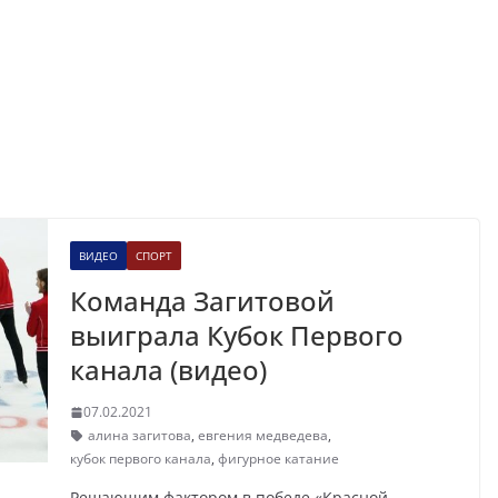
ВИДЕО
СПОРТ
Команда Загитовой
выиграла Кубок Первого
канала (видео)
07.02.2021
алина загитова
,
евгения медведева
,
кубок первого канала
,
фигурное катание
Решающим фактором в победе «Красной