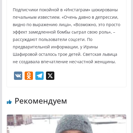
Подписчики покойной в «Инстаграм» шокированы
печальным известием. «Очень давно в депрессии,
видно по выражению лица», «Возможно, это просто
эффект замедленной бомбы сыграл свою роль», –
рассуждают пользователи соцсети. По
предварительной информации, у Ирины
Шафировой осталось трое детей. Светская львица
не создавала впечатление несчастной женщины.
V
O
T
X
K
d
e
n
l
Рекомендуем
o
e
k
g
l
r
a
a