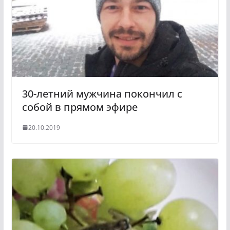
s
m
s
n
i
k
i
30-летний мужчина покончил с
собой в прямом эфире
20.10.2019