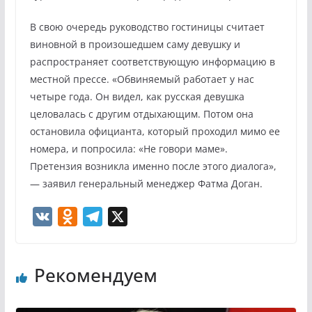
В свою очередь руководство гостиницы считает
виновной в произошедшем саму девушку и
распространяет соответствующую информацию в
местной прессе. «Обвиняемый работает у нас
четыре года. Он видел, как русская девушка
целовалась с другим отдыхающим. Потом она
остановила официанта, который проходил мимо ее
номера, и попросила: «Не говори маме».
Претензия возникла именно после этого диалога»,
— заявил генеральный менеджер Фатма Доган.
V
O
T
X
K
d
e
n
l
Рекомендуем
o
e
k
g