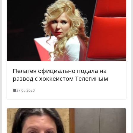
l
r
a
a
s
m
s
n
i
k
i
Пелагея официально подала на
развод с хоккеистом Телегиным
27.05.2020