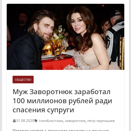
ОБЩЕСТВО
Муж Заворотнюк заработал
100 миллионов рублей ради
спасения супруги
31.08.2020
глиобластома
,
заворотнюк
,
петр чернышев
Помимо хлопот с поисками средств на лечение