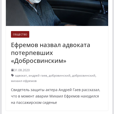
ОБЩЕСТВО
Ефремов назвал адвоката
потерпевших
«Добросвинским»
31.08.2020
адвокат
,
андрей гаев
,
добровинский
,
добросвинский
,
михаил ефремов
Свидетель защиты актера Андрей Гаев рассказал,
что в момент аварии Михаил Ефремов находился
на пассажирском сиденье