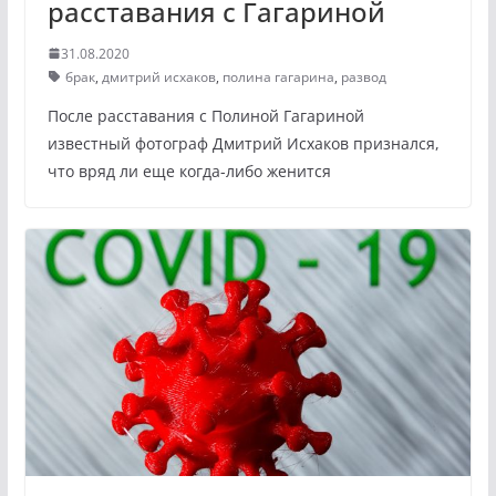
расставания с Гагариной
31.08.2020
брак
,
дмитрий исхаков
,
полина гагарина
,
развод
После расставания с Полиной Гагариной
известный фотограф Дмитрий Исхаков признался,
что вряд ли еще когда-либо женится