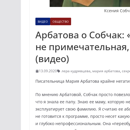
Ксения Собч
ВИДЕО
ОБЩЕСТВО
Арбатова о Собчак:
не примечательная,
(видео)
13.09.2020
лера кудрявцева
,
мария арбатова
,
секр
Писательница Мария Арбатова крайне негатив
По мнению Арбатовой, Собчак просто повезло
что я знала ее папу. Знаю ее маму, которую
эксплуатирует свою фамилию. Я считаю ее а
не готовится к программе, просто несет как
и глубоко непрофессиональным. Она «переобу