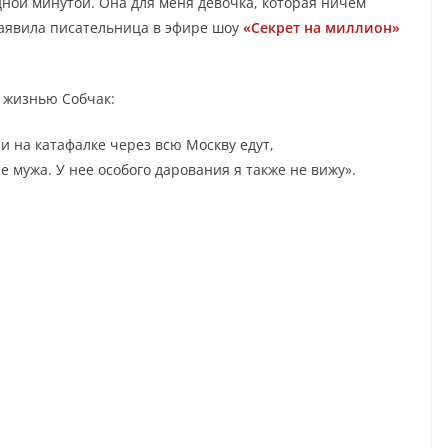
дной минутой. Она для меня девочка, которая ничем
заявила писательница в эфире шоу
«Секрет на миллион»
а жизнью Собчак:
ни на катафалке через всю Москву едут,
е мужа. У нее особого дарования я также не вижу».