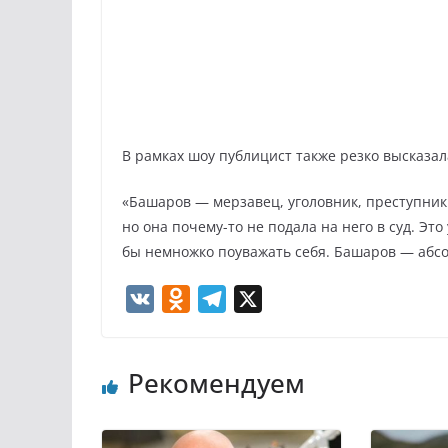
В рамках шоу публицист также резко высказа
«Башаров — мерзавец, уголовник, преступник.
но она почему-то не подала на него в суд. Это
бы немножко поуважать себя. Башаров — абс
V
O
T
X
K
d
e
n
l
Рекомендуем
o
e
k
g
l
r