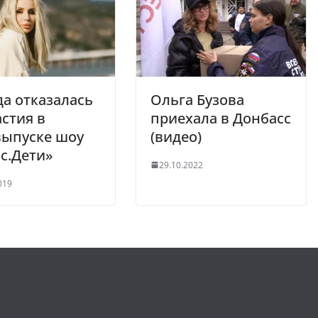
а отказалась
Ольга Бузова
астия в
приехала в Донбасс
выпуске шоу
(видео)
с.Дети»
29.10.2022
019