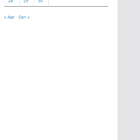
28
29
30
« Авг
Окт »