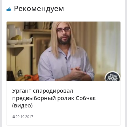
n
l
Рекомендуем
o
e
k
g
l
r
a
a
s
m
s
n
i
k
i
Ургант cпародировал
предвыборный ролик Собчак
(видео)
20.10.2017