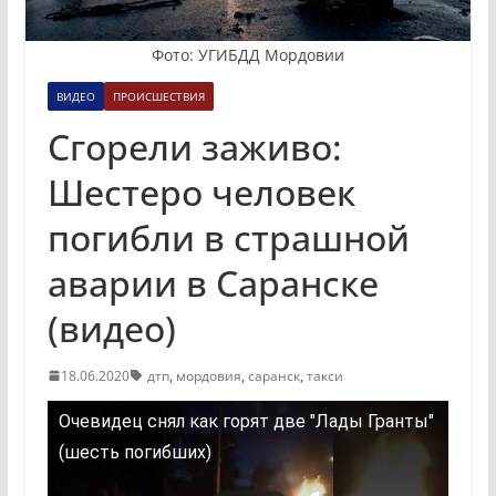
Фото: УГИБДД Мордовии
ВИДЕО
ПРОИСШЕСТВИЯ
Сгорели заживо:
Шестеро человек
погибли в страшной
аварии в Саранске
(видео)
18.06.2020
дтп
,
мордовия
,
саранск
,
такси
Очевидец снял как горят две "Лады Гранты"
(шесть погибших)