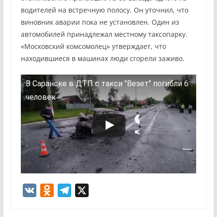
водителей на встречную полосу. Он уточнил, что
виновник аварии пока не установлен. Один из
автомобилей принадлежал местному таксопарку.
«Московский комсомолец» утверждает, что
находившиеся в машинах люди сгорели заживо.
В Саранске в ДТП с такси "Везет" погибли 6
человек
V
O
T
X
K
d
e