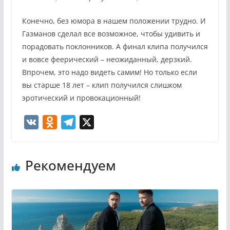
Конечно, без юмора в нашем положении трудно. И
Газманов сделал все возможное, чтобы удивить и
порадовать поклонников. А финал клипа получился
и вовсе феерический – неожиданный, дерзкий.
Впрочем, это надо видеть самим! Но только если
вы старше 18 лет – клип получился слишком
эротический и провокационный!
V
O
T
X
K
d
e
n
l
Рекомендуем
o
e
k
g
l
r
a
a
s
m