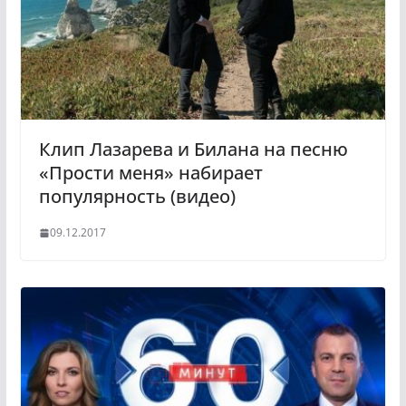
s
n
i
k
i
Клип Лазарева и Билана на песню
«Прости меня» набирает
популярность (видео)
09.12.2017