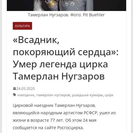
Тамерлан Нугзаров. Фото: Pit Buehler
КУЛЬТУРА
«Всадник,
покоряющий сердца»:
Умер легенда цирка
Тамерлан Нугзаров
24.05.2020
наездник
,
тамерлан нугзаров
,
ушедшие кумиры
,
цирк
Цирковой наездник Тамерлан Нугзаров,
являющийся народным артистом РСФСР, ушел из
жизни в возрасте 77 лет. Об этом 24 мая
сообщается на сайте Росгосцирка.