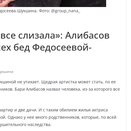
досеева-Шукшина. Фото: @group_nana_
все слизала»: Алибасов
ех бед Федосеевой-
шукшина
шиной не утихает. Щедрая артистка может стать, по ее
ников. Бари Алибасов назвал человека, из-за которого все
ртир и две дачи. И с таким обилием жилья актриса
ой. Однако у нее много родственников, которые, по всей
нушительного наследства.