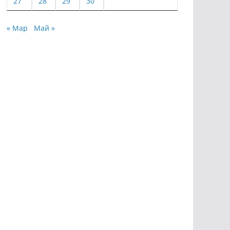
27
28
29
30
« Мар
Май »