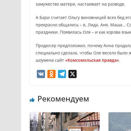
замужество матери, настаивает на разводе.
А Бари считает Ольгу виновницей всех бед его
прекрасно общались – я, Лида, Аня, Маша… Со
праздники. Появилась Оля – и как корова язык
Продюсер предположил, почему Анна продала 
специально сделала, чтобы Оле весело было ж
шоумена сайт
«Комсомольская правда»
.
V
O
T
X
K
d
e
n
l
Рекомендуем
o
e
k
g
l
r
a
a