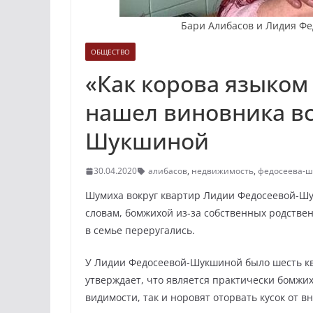
Бари Алибасов и Лидия Фе
ОБЩЕСТВО
«Как корова языком 
нашел виновника вс
Шукшиной
30.04.2020
алибасов
,
недвижимость
,
федосеева-
Шумиха вокруг квартир Лидии Федосеевой-Шук
словам, бомжихой из-за собственных родствен
в семье переругались.
У Лидии Федосеевой-Шукшиной было шесть ква
утверждает, что является практически бомжих
видимости, так и норовят оторвать кусок от в