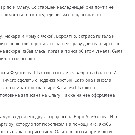
Марию и Ольгу. Со старшей наследницей она почти не
 снимается в ток-шоу, где весьма неоднозначно
, Макара и Фому с Фокой. Вероятно, актриса питала к
нить решение переписать на нее сразу две квартиры – в
а вскоре избавилась. Когда актриса об этом узнала, была
ничего не вышло.
чкой Федосеева-Шукшина пытается забрать обратно. И
а ничего сделать с недвижимостью. Зато она нанесла
четырехкомнатной квартире Василия Шукшина
 половина записана на Ольгу. Также на нее оформлена
муж за давнего друга, продюсера Бари Алибасова. И в
артиру, которую тот переписал на помощника, якобы
овость стала потрясением. Ольга, в штыки принявшая