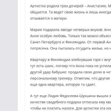
Артистка родила трех дочерей – Анастасию, 
общается. Та ведет свою жизнь и лишь иногда
отзывается о матери.
Мария подарила звезде четверых внуков: Анну
Анне особую любовь. Только так можно объяс
Санкт-Петербурге и Финляндии. От первой Анн
потрясена. Она пыталась отсудить жилье, но 
Квартиру в Финляндии хлебнувшая горя с вну
тут есть шанс, потому что Анна пока не успел
другой удар бабушке: продала свою долю в 
персональному тренеру. Отметим, что другая
еще одна квартира, которую та сдает.
А тут еще Лидия Федосеева-Шукшина вышла за
качестве свадебного подарка отписала ему кв
чтобы не платить налоги. Для артистки эта н