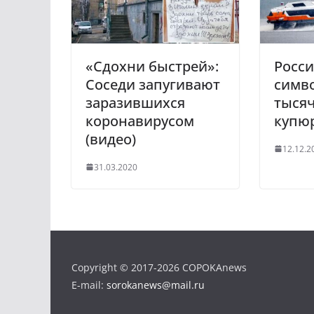
s
m
s
n
i
«Сдохни быстрей»:
Росс
k
Соседи запугивают
симв
i
заразившихся
тыся
коронавирусом
купю
(видео)
12.12.2
31.03.2020
Copyright © 2017-2026 COPOKAnews
E-mail:
sorokanews@mail.ru