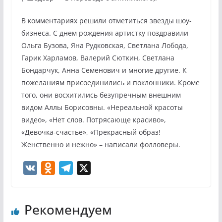
В комментариях решили отметиться звезды шоу-
бизнеса. С днем рождения артистку поздравили
Ольга Бузова, Яна Рудковская, Светлана Лобода,
Гарик Харламов, Валерий Сюткин, Светлана
Бондарчук, Анна Семенович и многие другие. К
пожеланиям присоединились и поклонники. Кроме
того, они восхитились безупречным внешним
видом Аллы Борисовны. «Нереальной красоты
видео», «Нет слов. Потрясающе красиво»,
«Девочка-счастье», «Прекрасный образ!
Женственно и нежно» – написали фолловеры.
V
O
T
X
K
d
e
n
l
Рекомендуем
o
e