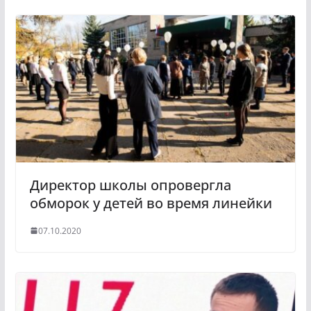
k
g
l
r
a
a
s
m
s
n
i
k
i
Директор школы опровергла
обморок у детей во время линейки
07.10.2020