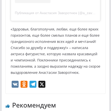
Публикация от Анастасия Заворотнюк (@a_zavorotnyuk)
1
«Здоровья, благополучия, любви, еще более ярких
горизонтов, еще более смелых планов и еще более
грандиозного исполнения всех идей и мечтаний!
Спасибо за дружбу и поддержку!» – написала
актриса фигуристке, которую назвала красавицей
и чемпионкой. Поклонники присоединились к
пожеланиям, а заодно выразили надежду на скорое
выздоровление Анастасии Заворотнюк.
V
O
T
X
K
d
e
n
l
Рекомендуем
o
e