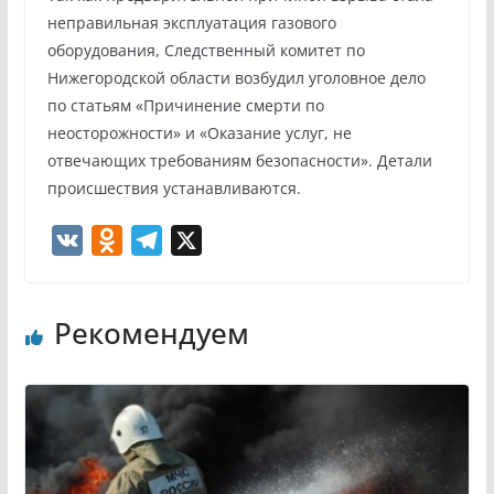
неправильная эксплуатация газового
оборудования, Следственный комитет по
Нижегородской области возбудил уголовное дело
по статьям «Причинение смерти по
неосторожности» и «Оказание услуг, не
отвечающих требованиям безопасности». Детали
происшествия устанавливаются.
V
O
T
X
K
d
e
n
l
Рекомендуем
o
e
k
g
l
r
a
a
s
m
s