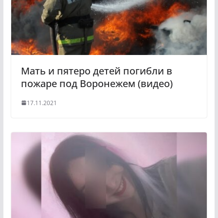
n
i
k
i
Мать и пятеро детей погибли в
пожаре под Воронежем (видео)
17.11.2021