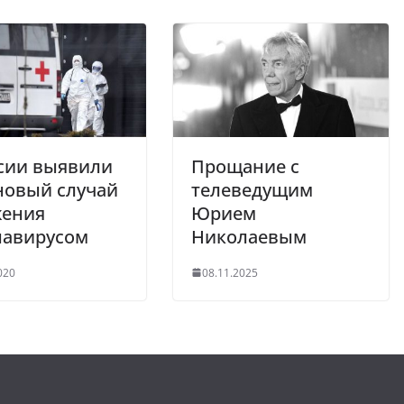
сии выявили
Прощание с
новый случай
телеведущим
жения
Юрием
навирусом
Николаевым
020
08.11.2025