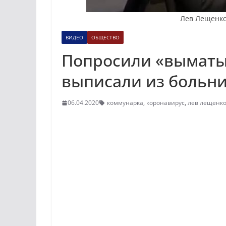
Лев Лещенко.
ВИДЕО
ОБЩЕСТВО
Попросили «выматы
выписали из больни
06.04.2020
коммунарка
,
коронавирус
,
лев лещенк