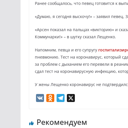
Ранее сообщалось, что певец готовится к вып
«Думаю, я сегодня выскочу!» – заявил певец. 
«Арсен показал на пальцах «викторию» и сказ
Коммунарки!» – в шутку сказал Лещенко.
Напомним, певца и его супругу
госпитализир
пневмонию. Тест на коронавирус, который сд
за проблем с дыханием его перевели в реани
сдал тест на коронавирусную инфекцию, котор
У жены Лещенко коронавирус не подтвердилс
V
O
T
X
K
d
e
n
l
Рекомендуем
o
e