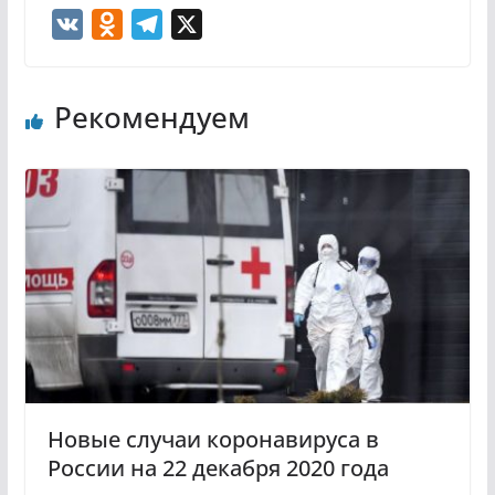
V
O
T
X
K
d
e
n
l
Рекомендуем
o
e
k
g
l
r
a
a
s
m
s
n
i
k
i
Новые случаи коронавируса в
России на 22 декабря 2020 года