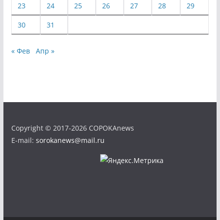
23
24
25
26
27
28
29
30
31
« Фев
Апр »
Copyright © 2017-2026 COPOKAnews
E-mail:
sorokanews@mail.ru