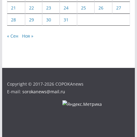
21
22
23
24
25
26
27
28
29
30
31
« Сен
Ноя »
Copyright © 2017-2026 COPOKAnews
E-mail:
sorokanews@mail.ru