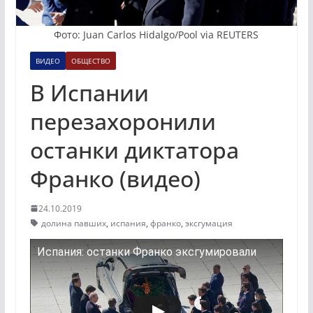
Фото: Juan Carlos Hidalgo/Pool via REUTERS
ВИДЕО
ОБЩЕСТВО
В Испании
перезахоронили
останки диктатора
Франко (видео)
24.10.2019
долина павших
,
испания
,
франко
,
эксгумация
Испания: останки Франко эксгумировали