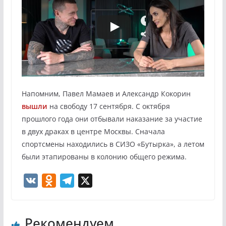
Напомним, Павел Мамаев и Александр Кокорин
вышли
на свободу 17 сентября. С октября
прошлого года они отбывали наказание за участие
в двух драках в центре Москвы. Сначала
спортсмены находились в СИЗО «Бутырка», а летом
были этапированы в колонию общего режима.
V
O
T
X
K
d
e
n
l
Рекомендуем
o
e