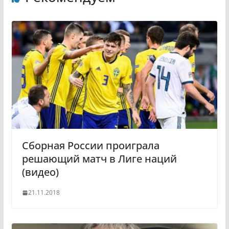
k
g
l
r
a
a
s
m
s
n
i
k
i
Сборная России проиграла
решающий матч в Лиге наций
(видео)
21.11.2018