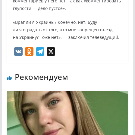
комментариев у него нет, так как «комментировать
глупости — дело пустое».
«Враг ли я Украины? Конечно, нет. Буду
ли я страдать от того, что мне запрещен въезд
на Украину? Тоже нет», — заключил телеведущий.
V
O
T
X
K
d
e
n
l
Рекомендуем
o
e
k
g
l
r
a
a
s
m
s
n