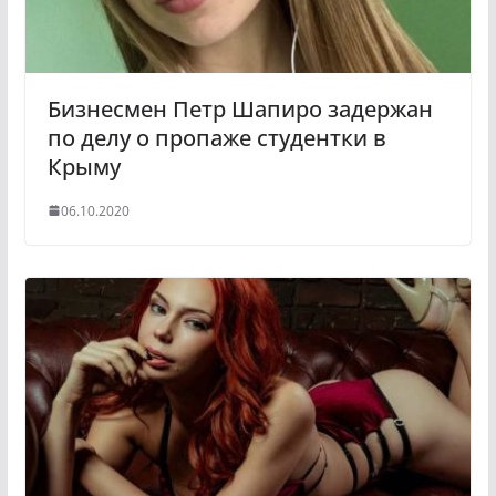
i
k
i
Бизнесмен Петр Шапиро задержан
по делу о пропаже студентки в
Крыму
06.10.2020