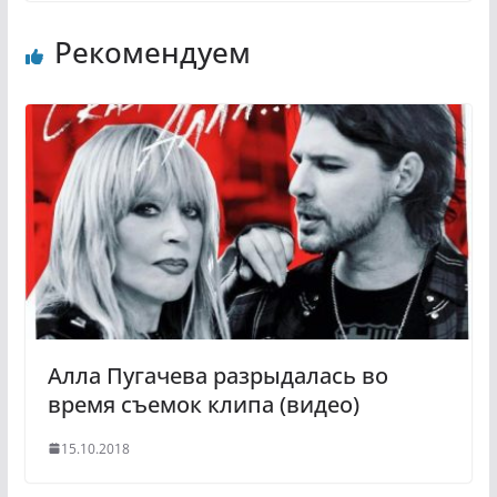
n
l
Рекомендуем
o
e
k
g
l
r
a
a
s
m
s
n
i
k
i
Алла Пугачева разрыдалась во
время съемок клипа (видео)
15.10.2018