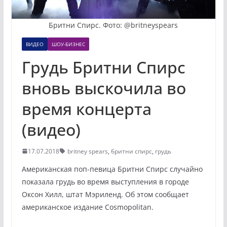
Бритни Спирс. Фото: @britneyspears
ВИДЕО
ШОУ-БИЗНЕС
Грудь Бритни Спирс
вновь выскочила во
время концерта
(видео)
17.07.2018
britney spears
,
бритни спирс
,
грудь
Американская поп-певица Бритни Спирс случайно
показала грудь во время выступления в городе
Оксон Хилл, штат Мэриленд. Об этом сообщает
американское издание Cosmopolitan.