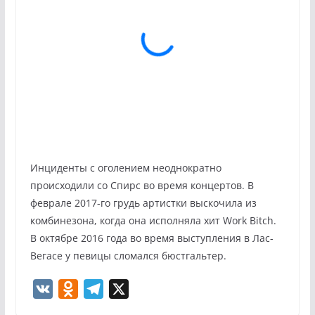
Инциденты с оголением неоднократно
происходили со Спирс во время концертов. В
феврале 2017-го грудь артистки выскочила из
комбинезона, когда она исполняла хит Work Bitch.
В октябре 2016 года во время выступления в Лас-
Вегасе у певицы сломался бюстгальтер.
V
O
T
X
K
d
e