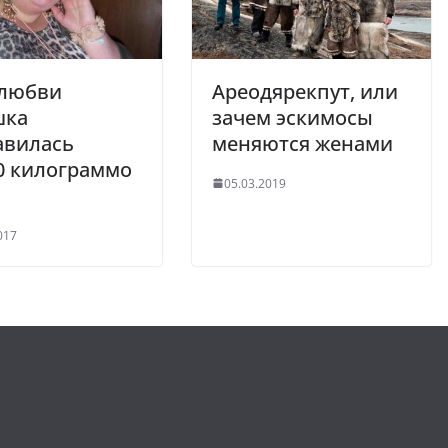
 любви
Ареодярекпут, или
шка
зачем эскимосы
авилась
меняются женами
0 килограммо
05.03.2019
017