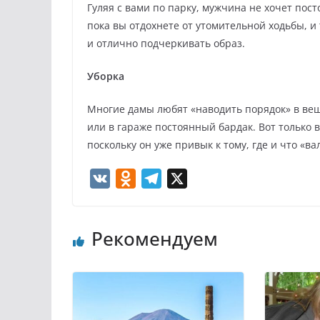
Гуляя с вами по парку, мужчина не хочет пост
пока вы отдохнете от утомительной ходьбы, и
и отлично подчеркивать образ.
Уборка
Многие дамы любят «наводить порядок» в вещ
или в гараже постоянный бардак. Вот только 
поскольку он уже привык к тому, где и что «ва
V
O
T
X
K
d
e
n
l
Рекомендуем
o
e
k
g
l
r
a
a
s
m