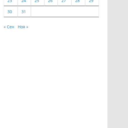
23
24
25
26
27
28
29
30
31
« Сен
Ноя »