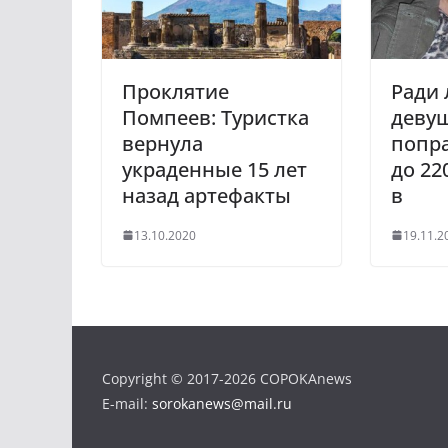
s
n
i
Проклятие
Ради
k
Помпеев: Туристка
деву
i
вернула
попр
украденные 15 лет
до 22
назад артефакты
в
13.10.2020
19.11.2
Copyright © 2017-2026 COPOKAnews
E-mail:
sorokanews@mail.ru