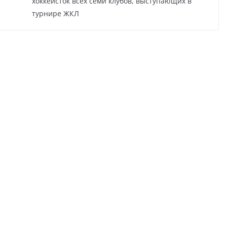
хоккеисток всех семи клубов, выступающих в
турнире ЖКЛ