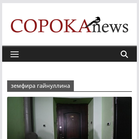
Skip
to
content
земфира гайнуллина