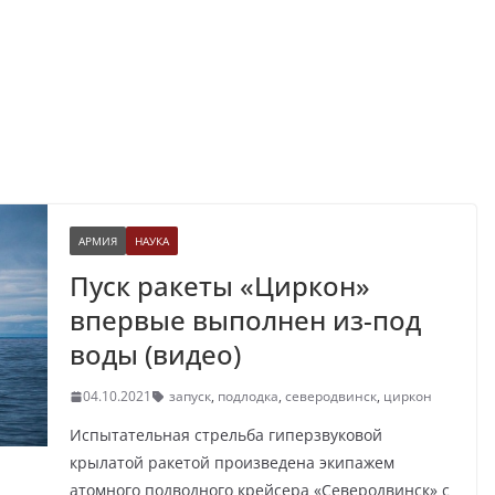
АРМИЯ
НАУКА
Пуск ракеты «Циркон»
впервые выполнен из-под
воды (видео)
04.10.2021
запуск
,
подлодка
,
северодвинск
,
циркон
Испытательная стрельба гиперзвуковой
крылатой ракетой произведена экипажем
атомного подводного крейсера «Северодвинск» с