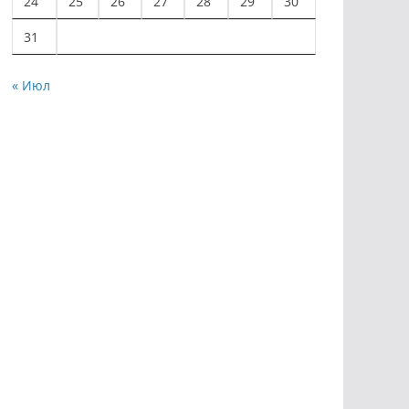
24
25
26
27
28
29
30
31
« Июл