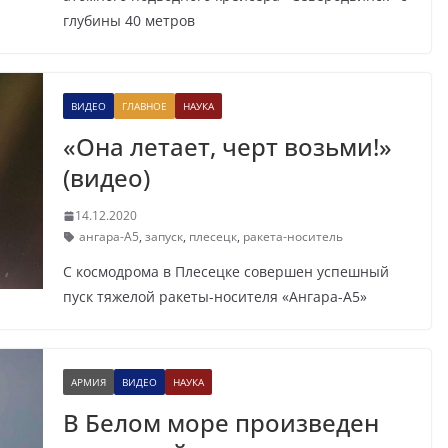
глубины 40 метров
ВИДЕО
ГЛАВНОЕ
НАУКА
«Она летает, черт возьми!»
(видео)
14.12.2020
ангара-А5
,
запуск
,
плесецк
,
ракета-носитель
С космодрома в Плесецке совершен успешный
пуск тяжелой ракеты-носителя «Ангара-А5»
АРМИЯ
ВИДЕО
НАУКА
В Белом море произведен