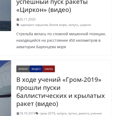
успешный пуск ракеты
«Циркон» (видео)
26.11.2020
адмирал горшков
,
белое море
,
запуск
,
циркон
Стрельба велась по сложной мишенной позиции,
находящейся на расстоянии 450 километров в
акватории Баренцева моря
АРМИЯ
ВИДЕО
НАУКА
В ходе учений «Гром-2019»
прошли пуски
баллистических и крылатых
ракет (видео)
18.10.2019
гром-2019
,
запуск
,
путин
,
ракета
,
учения