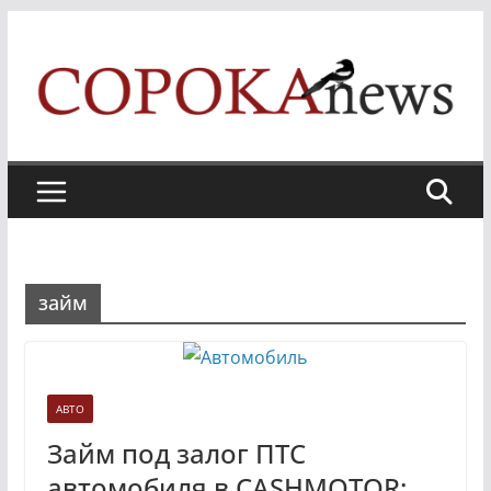
Skip
to
content
займ
АВТО
Займ под залог ПТС
автомобиля в CASHMOTOR: