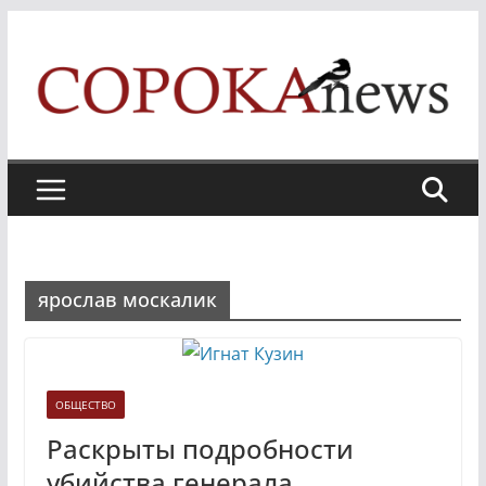
Skip
to
content
ярослав москалик
ОБЩЕСТВО
Раскрыты подробности
убийства генерала