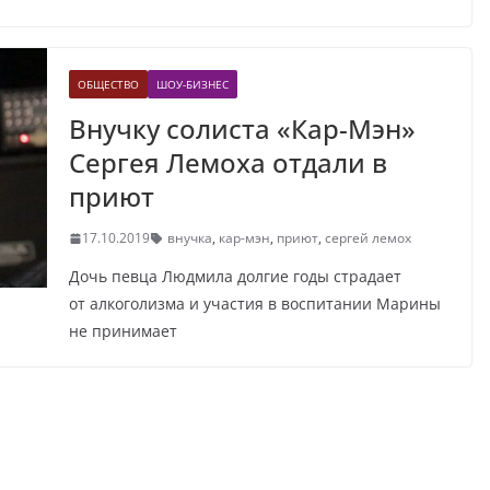
ОБЩЕСТВО
ШОУ-БИЗНЕС
Внучку солиста «Кар-Мэн»
Сергея Лемоха отдали в
приют
17.10.2019
внучка
,
кар-мэн
,
приют
,
сергей лемох
Дочь певца Людмила долгие годы страдает
от алкоголизма и участия в воспитании Марины
не принимает