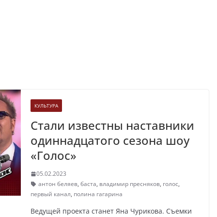
КУЛЬТУРА
Стали известны наставники
одиннадцатого сезона шоу
«Голос»
05.02.2023
антон беляев
,
баста
,
владимир пресняков
,
голос
,
первый канал
,
полина гагарина
Ведущей проекта станет Яна Чурикова. Съемки