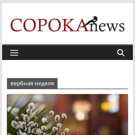
Skip
to
content
вербная неделя