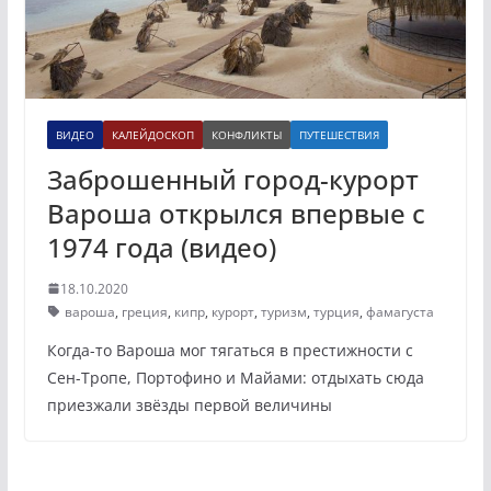
ВИДЕО
КАЛЕЙДОСКОП
КОНФЛИКТЫ
ПУТЕШЕСТВИЯ
Заброшенный город-курорт
Вароша открылся впервые с
1974 года (видео)
18.10.2020
вароша
,
греция
,
кипр
,
курорт
,
туризм
,
турция
,
фамагуста
Когда-то Вароша мог тягаться в престижности с
Сен-Тропе, Портофино и Майами: отдыхать сюда
приезжали звёзды первой величины