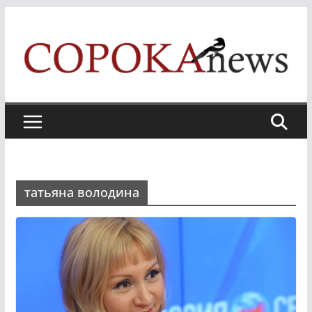
Skip
to
content
татьяна володина