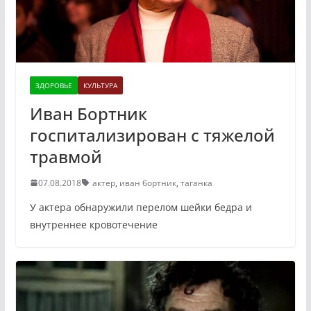
ЗДОРОВЬЕ
КУЛЬТУРА
Иван Бортник
госпитализирован с тяжелой
травмой
07.08.2018
актер
,
иван бортник
,
таганка
У актера обнаружили перелом шейки бедра и
внутреннее кровотечение