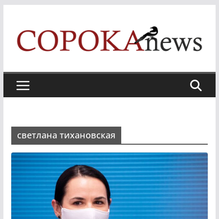
Skip
to
content
светлана тихановская