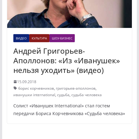
ВИДЕО
КУЛЬТУРА
ШОУ-БИЗНЕС
Андрей Григорьев-
Аполлонов: «Из «Иванушек»
нельзя уходить» (видео)
15.09.2018
борис корчевников
,
григорьев-аполлонов
,
иванушки international
,
судьба
,
судьба человека
Солист «Иванушек International» стал гостем
передачи Бориса Корчевникова «Судьба человека»