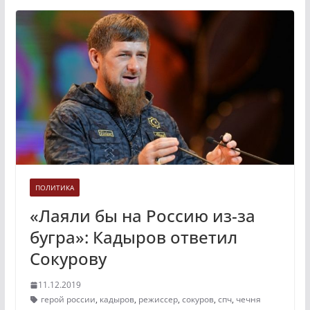
ПОЛИТИКА
«Лаяли бы на Россию из-за
бугра»: Кадыров ответил
Сокурову
11.12.2019
герой россии
,
кадыров
,
режиссер
,
сокуров
,
спч
,
чечня